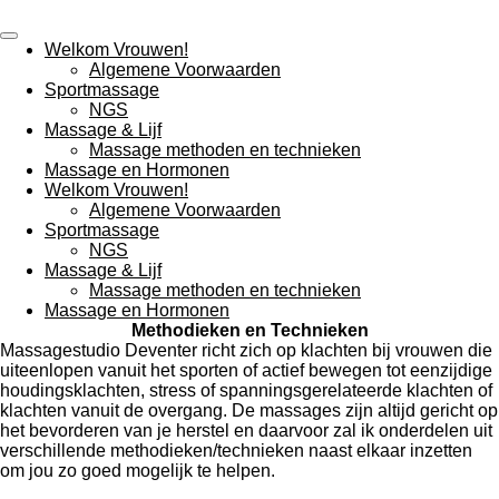
Ga
direct
Welkom Vrouwen!
naar
Algemene Voorwaarden
de
Sportmassage
hoofdinhoud
NGS
Massage & Lijf
Massage methoden en technieken
Massage en Hormonen
Welkom Vrouwen!
Algemene Voorwaarden
Sportmassage
NGS
Massage & Lijf
Massage methoden en technieken
Massage en Hormonen
Methodieken en Technieken
Massagestudio Deventer richt zich op klachten bij vrouwen die
uiteenlopen vanuit het sporten of actief bewegen tot eenzijdige
houdingsklachten, stress of spanningsgerelateerde klachten of
klachten vanuit de overgang. De massages zijn altijd gericht op
het bevorderen van je herstel en daarvoor zal ik onderdelen uit
verschillende methodieken/technieken naast elkaar inzetten
om jou zo goed mogelijk te helpen.